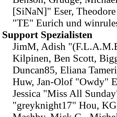
[SiNaN]" Eser, Theodore 
"TE" Eurich und winrule
Support Spezialisten
JimM, Adish "(F.L.A.M.E
Kilpinen, Ben Scott, Big
Duncan85, Eliana Tamerin
Huw, Jan-Olof "Owdy" Er
Jessica "Miss All Sunda
"greyknight17" Hou, KGII
Mashby, Mick G., Michele